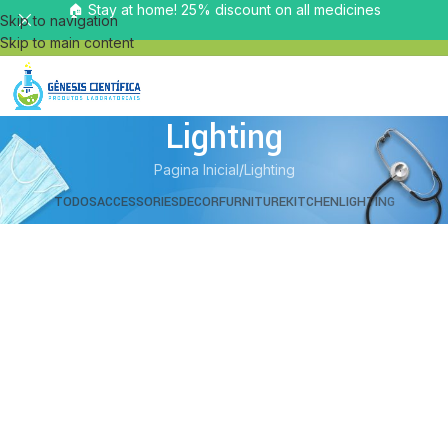
🏠 Stay at home! 25% discount on all medicines
Skip to navigation
Skip to main content
Lighting
Pagina Inicial
Lighting
TODOS
ACCESSORIES
DECOR
FURNITURE
KITCHEN
LIGHTING
Venenatis nam phasellus
Lighting