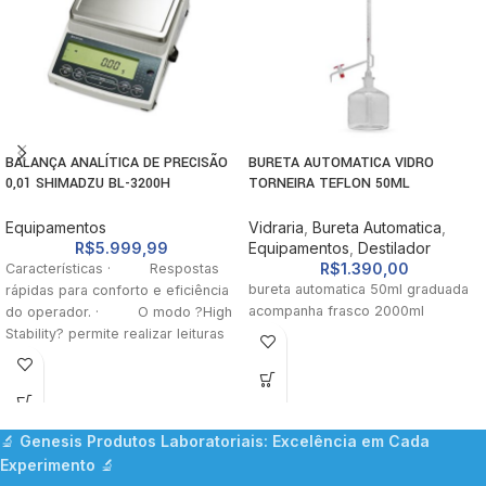
BALANÇA ANALÍTICA DE PRECISÃO
BURETA AUTOMATICA VIDRO
0,01 SHIMADZU BL-3200H
TORNEIRA TEFLON 50ML
CAPACIDADE 3200G
RESERVATORIO 2000ML
Equipamentos
Vidraria
,
Bureta Automatica
,
R$
5.999,99
Equipamentos
,
Destilador
R$
1.390,00
Características · Respostas
bureta automatica 50ml graduada
rápidas para conforto e eficiência
acompanha frasco 2000ml
do operador. · O modo ?High
Stability? permite realizar leituras
estáveis até
🔬
Genesis Produtos Laboratoriais: Excelência em Cada
Experimento
🔬