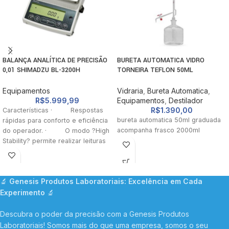
BALANÇA ANALÍTICA DE PRECISÃO
BURETA AUTOMATICA VIDRO
0,01 SHIMADZU BL-3200H
TORNEIRA TEFLON 50ML
CAPACIDADE 3200G
RESERVATORIO 2000ML
Equipamentos
Vidraria
,
Bureta Automatica
,
R$
5.999,99
Equipamentos
,
Destilador
R$
1.390,00
Características · Respostas
bureta automatica 50ml graduada
rápidas para conforto e eficiência
acompanha frasco 2000ml
do operador. · O modo ?High
Stability? permite realizar leituras
estáveis até
🔬
Genesis Produtos Laboratoriais: Excelência em Cada
Experimento
🔬
Descubra o poder da precisão com a Genesis Produtos
Laboratoriais! Somos mais do que uma empresa, somos o seu