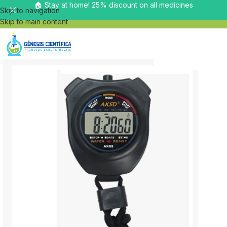
🏠 Stay at home! 25% discount on all medicines
Skip to navigation
Skip to main content