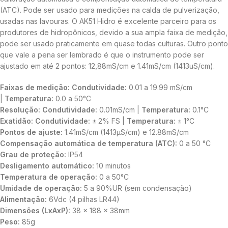
(ATC). Pode ser usado para medições na calda de pulverização,
usadas nas lavouras. O AK51 Hidro é excelente parceiro para os
produtores de hidropônicos, devido a sua ampla faixa de medição,
pode ser usado praticamente em quase todas culturas. Outro ponto
que vale a pena ser lembrado é que o instrumento pode ser
ajustado em até 2 pontos: 12,88mS/cm e 1.41mS/cm (1413uS/cm).
Faixas de medição: Condutividade:
0.01 a 19.99 mS/cm
|
Temperatura:
0.0 a 50°C
Resolução: Condutividade:
0.01mS/cm |
Temperatura:
0.1°C
Exatidão: Condutividade:
± 2% FS |
Temperatura:
± 1°C
Pontos de ajuste:
1.41mS/cm (1413µS/cm) e 12.88mS/cm
Compensação automática de temperatura (ATC):
0 a 50 °C
Grau de proteção:
IP54
Desligamento automático:
10 minutos
Temperatura de operação:
0 a 50°C
Umidade de operação:
5 a 90%UR (sem condensação)
Alimentação:
6Vdc (4 pilhas LR44)
Dimensões (LxAxP):
38 x 188 x 38mm
Peso:
85g