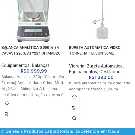
BALANÇA ANALÍTICA 0,0001G (4
BURETA AUTOMATICA VIDRO
CASAS) 220G, ATY224 SHIMADZU
TORNEIRA TEFLON 50ML
RESERVATORIO 2000ML
Equipamentos
,
Balanças
Vidraria
,
Bureta Automatica
,
R$
9.999,99
Equipamentos
,
Destilador
Balança Analítica 220g (Calibração
R$
1.390,00
Externa) Sensibilidade 0,1mg Mod.
bureta automatica 50ml graduada
Aty224r – Shimadzu A balança
acompanha frasco 2000ml
analítica com calibração externa é
um instrumento
🔬
Genesis Produtos Laboratoriais: Excelência em Cada