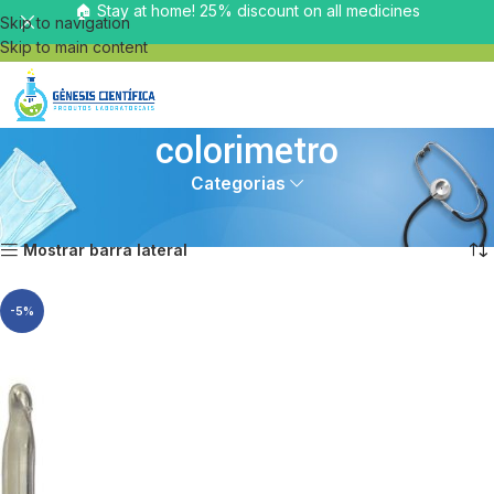
🏠 Stay at home! 25% discount on all medicines
Skip to navigation
Skip to main content
colorimetro
Categorias
Início
Equipamentos
colorimetro
Exibindo um único resultado
Mostrar barra lateral
-5%