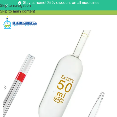
🏠 Stay at home! 25% discount on all medicines
Skip to navigation
Skip to main content