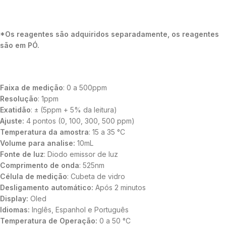
*Os reagentes são adquiridos separadamente, os reagentes
são em PÓ.
Faixa de medição
: 0 a 500ppm
Resolução
: 1ppm
Exatidão
: ± (5ppm + 5% da leitura)
Ajuste:
4 pontos (0, 100, 300, 500 ppm)
Temperatura da amostra
: 15 a 35 °C
Volume para analise:
10mL
Fonte de luz
: Diodo emissor de luz
Comprimento de onda
: 525nm
Célula de medição
: Cubeta de vidro
Desligamento automático:
Após 2 minutos
Display:
Oled
Idiomas:
Inglês, Espanhol e Português
Temperatura de Operação:
0 a 50 °C