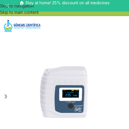
🏠 Stay at home! 25% discount on all medicines
Skip to navigation
Skip to main content