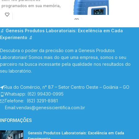
programados em sua memória,
inclusive pH; espaço para mais
cinco curvas
🔬
Genesis Produtos Laboratoriais: Excelência em Cada
Experimento
🔬
Descubra o poder da precisão com a Genesis Produtos
Laboratoriais! Somos mais do que uma empresa, somos o seu
parceiro na busca incessante pela qualidade nos resultados do
seu laboratório.
Medidor de Cloro Livre e Total
Rua do Comércio, n° 87 – Setor Centro Oeste – Goiânia – GO
portatil - Akso: Precisão e
Whatsapp: (62) 99430-0995
Confiabilidade para Análises de
Telefone
: (62) 3291-8981
Água Descubra o Colorímetro
Email:vendas@genesiscientifica.com.br
Medidor de Cloro Livre e Total da
Akso, uma ferramenta essencial
INFORMAÇÕES
para profissionais que buscam
precisão e praticidade em análises
Genesis Produtos Laboratoriais: Excelência em Cada
de qualidade da água. Ideal para