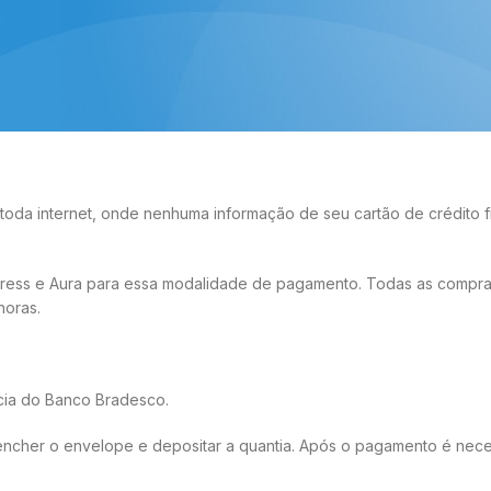
gência bancária, Lotéricas, e algumas agências dos Correios, nosso
me da nossa empresa.
nclusão do pedido. Já o prazo para compensação do mesmo é de 1 
a internet, onde nenhuma informação de seu cartão de crédito fic
press e Aura para essa modalidade de pagamento. Todas as compras 
horas.
cia do Banco Bradesco.
reencher o envelope e depositar a quantia. Após o pagamento é nec