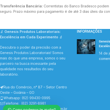
Transferência Bancária:
Correntistas do Banco Bradesco podem ef
seguro. Prazo máximo para pagamento é de até 3 dias úteis da co
INFORMAÇÕES
🔬
Genesis Produtos Laboratoriais:
Excelência em Cada Experimento
🔬
Genesis
Excelê
Descubra o poder da precisão com a
Genesis Produtos Laboratoriais! Somos
14 de 
mais do que uma empresa, somos o seu
coment
parceiro na busca incessante pela
qualidade nos resultados do seu
laboratório.
Rua do Comércio, n° 87 – Setor Centro
Oeste – Goiânia – GO
Whatsapp: (62) 99430-0995
Telefone
: (62) 3291-8981
Email:vendas@genesiscientifica.com.br
Como podemos te ajudar?