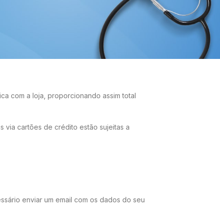
 boleto bancário é registrado, garantindo assim
dia útil. Todos produtos são enviados somente
a com a loja, proporcionando assim total
via cartões de crédito estão sujeitas a
essário enviar um email com os dados do seu