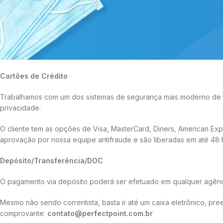
Podendo ser pago através da internet, caixa eletrônico, qualquer a
total segurança ao nosso cliente com recibo de pagamento em no
O prazo para pagamento do boleto bancário é de até 3 dias da co
após a compensação do pagamento.
Cartões de Crédito
Trabalhamos com um dos sistemas de segurança mais moderno de tod
privacidade.
O cliente tem as opções de Visa, MasterCard, Diners, American Ex
aprovação por nossa equipe antifraude e são liberadas em até 48 
Depósito/Transferência/DOC
O pagamento via depósito poderá ser efetuado em qualquer agên
Mesmo não sendo correntista, basta ir até um caixa eletrônico, p
comprovante:
contato@perfectpoint.com.br